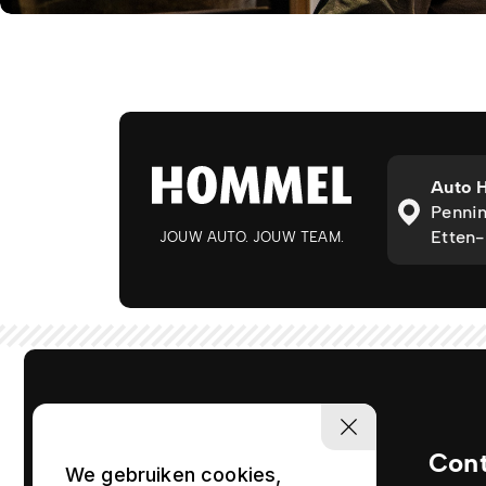
Auto 
Pennin
Etten-
JOUW AUTO. JOUW TEAM.
Con
We gebruiken cookies,