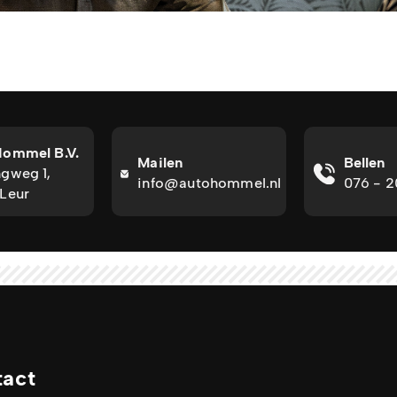
Hommel B.V.
Mailen
Bellen
gweg 1,
info@autohommel.nl
076 - 
Leur
tact