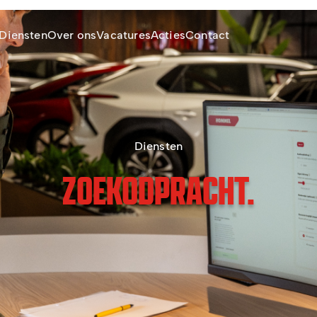
Diensten
Over ons
Vacatures
Acties
Contact
Diensten
ZOEKODPRACHT.