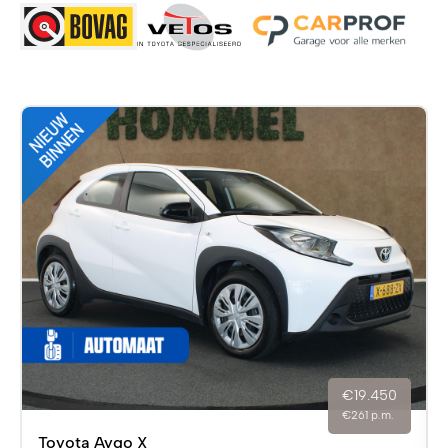
€19.450
€261 p.m.
Toyota Aygo X