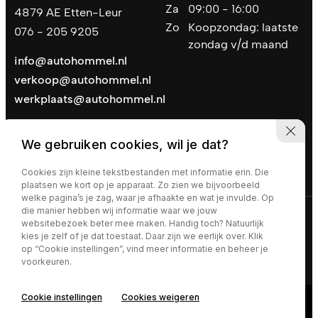
Za
09:00 - 16:00
4879 AE Etten-Leur
Zo
Koopzondag: laatste
076 - 205 9205
zondag v/d maand
info@autohommel.nl
verkoop@autohommel.nl
werkplaats@autohommel.nl
We gebruiken cookies, wil je dat?
Cookies zijn kleine tekstbestanden met informatie erin. Die
plaatsen we kort op je apparaat. Zo zien we bijvoorbeeld
welke pagina’s je zag, waar je afhaakte en wat je invulde. Op
die manier hebben wij informatie waar we jouw
Privacy policy
|
Algemene voorwaarden
websitebezoek beter mee maken. Handig toch? Natuurlijk
kies je zelf of je dat toestaat. Daar zijn we eerlijk over. Klik
op “Cookie instellingen”, vind meer informatie en beheer je
voorkeuren.
Cookie instellingen
Cookies weigeren