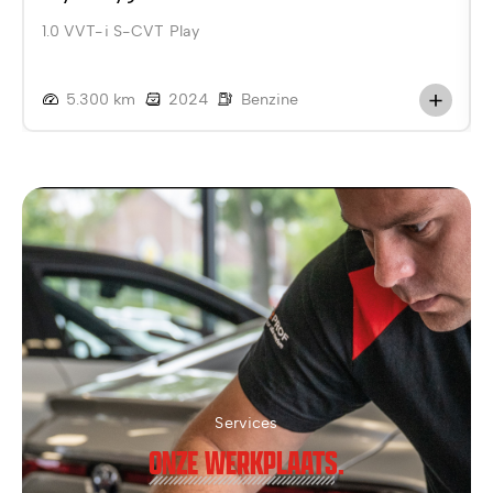
1.0 VVT-i S-CVT Play
5.300 km
2024
Benzine
Services
ONZE WERKPLAATS.