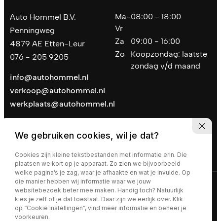
Ma-
08:00 - 18:00
Auto Hommel B.V.
Vr
Penningweg
Za
09:00 - 16:00
4879 AE Etten-Leur
Zo
Koopzondag: laatste
076 - 205 9205
zondag v/d maand
info@autohommel.nl
verkoop@autohommel.nl
werkplaats@autohommel.nl
We gebruiken cookies, wil je dat?
Cookies zijn kleine tekstbestanden met informatie erin. Die
plaatsen we kort op je apparaat. Zo zien we bijvoorbeeld
welke pagina’s je zag, waar je afhaakte en wat je invulde. Op
die manier hebben wij informatie waar we jouw
Privacy policy
|
Algemene voorwaarden
websitebezoek beter mee maken. Handig toch? Natuurlijk
kies je zelf of je dat toestaat. Daar zijn we eerlijk over. Klik
op “Cookie instellingen”, vind meer informatie en beheer je
voorkeuren.