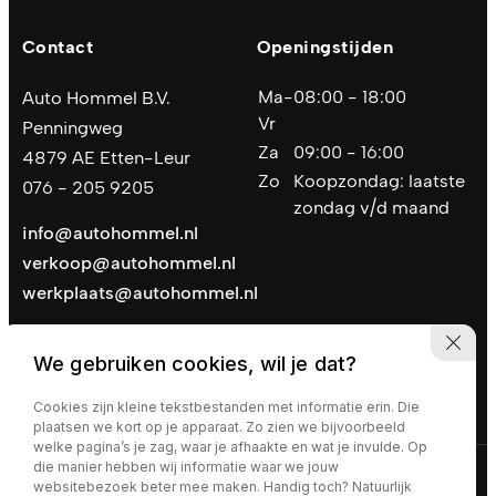
Contact
Openingstijden
Ma-
08:00 - 18:00
Auto Hommel B.V.
Vr
Penningweg
Za
09:00 - 16:00
4879 AE Etten-Leur
Zo
Koopzondag: laatste
076 - 205 9205
zondag v/d maand
info@autohommel.nl
verkoop@autohommel.nl
werkplaats@autohommel.nl
We gebruiken cookies, wil je dat?
Cookies zijn kleine tekstbestanden met informatie erin. Die
plaatsen we kort op je apparaat. Zo zien we bijvoorbeeld
welke pagina’s je zag, waar je afhaakte en wat je invulde. Op
die manier hebben wij informatie waar we jouw
Privacy policy
|
Algemene voorwaarden
websitebezoek beter mee maken. Handig toch? Natuurlijk