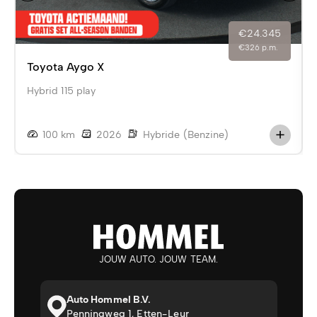
€24.345
€326 p.m.
Toyota Aygo X
Hybrid 115 play
100 km
2026
Hybride (Benzine)
JOUW AUTO. JOUW TEAM.
Auto Hommel B.V.
Penningweg 1, Etten-Leur