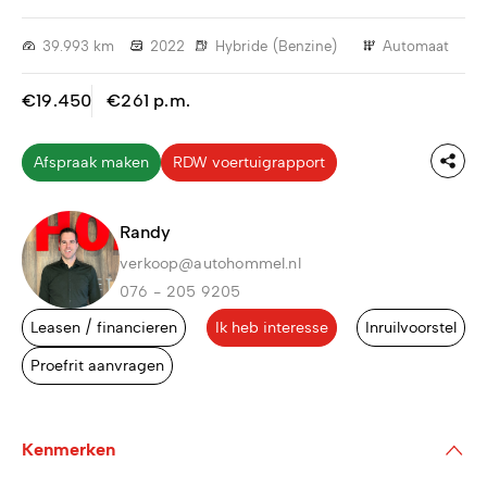
39.993 km
2022
Hybride (Benzine)
Automaat
€19.450
€261 p.m.
Afspraak maken
RDW voertuigrapport
Randy
verkoop@autohommel.nl
076 - 205 9205
Leasen / financieren
Ik heb interesse
Inruilvoorstel
Proefrit aanvragen
Kenmerken