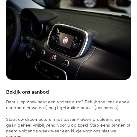
Bekijk ons aanbod
Bent u op zoek naar een andere auto? Bekijk snel ons gehele
aanbod nieuwe en (jong) gebruikte auto’s (occasions).
Staat uw droomauto er niet tussen? Geen probleem, wij
gaan geheel vrijblijvend voor u op zoek! Stap eens binnen of
neem volgende week weer een kijkje voor ons nieuwe
aanbod