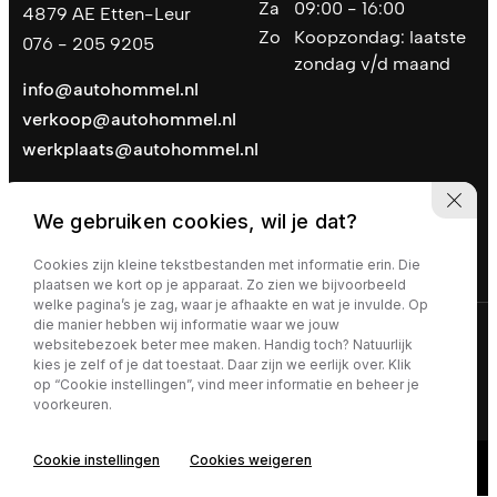
Za
09:00 - 16:00
4879 AE Etten-Leur
Zo
Koopzondag: laatste
076 - 205 9205
zondag v/d maand
info@autohommel.nl
verkoop@autohommel.nl
werkplaats@autohommel.nl
We gebruiken cookies, wil je dat?
Cookies zijn kleine tekstbestanden met informatie erin. Die
plaatsen we kort op je apparaat. Zo zien we bijvoorbeeld
welke pagina’s je zag, waar je afhaakte en wat je invulde. Op
die manier hebben wij informatie waar we jouw
Privacy policy
|
Algemene voorwaarden
websitebezoek beter mee maken. Handig toch? Natuurlijk
kies je zelf of je dat toestaat. Daar zijn we eerlijk over. Klik
op “Cookie instellingen”, vind meer informatie en beheer je
voorkeuren.
Cookie instellingen
Cookies weigeren